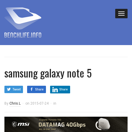
samsung galaxy note 5
Tweet
Share
Share
By
Chris.L
on
2015-07-24
in