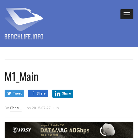
M1_Main
Tweet
Share
Share
By
Chris.L
on
2015-07-27
in