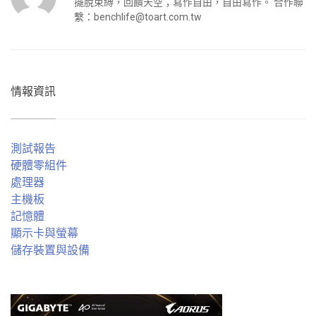
擺脫束縛，回饋天空；寫作自由，自由寫作。 合作聯
繫：
benchlife@toart.com.tw
情報資訊
測試報告
硬體零組件
處理器
主機板
記憶體
顯示卡與螢幕
儲存裝置與設備