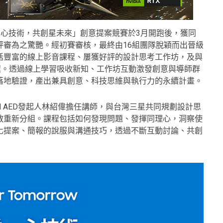
思維，心技術，共創星未來」
創意提案競賽於3月開跑後，獲同
評審為之驚艷。經初賽審核，最終由16組團隊脫穎而出晉級
括豐富的線上影音課程、屢獲好評的設計思考工作坊，及與
師輔導課程。透過線上學習吸收新知、工作坊互動激發創意與導師群
落地驗證，產出兼具創意、科技思維與執行力的永續計畫。
l AED發起人林紹偉擔任講師，與台灣三星共同規劃設計思
散重新分組。課程包括如何發現問題、發揮同理心，洞察使
化提案、簡報的說服與溝通技巧，透過不斷互動討論、共創