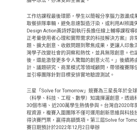
腦中想法，亦深受師生喜愛。
工作坊課程最後環節，學生以簡報分享腦力激盪成果
取餐排隊車輛，避免怠速製造汙染，或利用AI辨識
Design Action黃詩妤副執行長擔任線上輔
正考量使用者心理和實際需求的科技解決方案』非
題、擴大創意、收斂問題到聚焦成果，更讓人印象
灣學子改變社會的洞察和熱忱，並具無限創意。也
後，還能激發更多令人驚豔的創意火花。」後續將由5% 
計、議題研究、商業模式等領域顧問，帶領複賽隊
並引導團隊針對目標安排實地驗證測試。
三星「Solve for Tomorrow」競賽為三星
（科學、科技、工程、數學）知識揮灑創意，透過
30個市場、近200萬學生熱情參與。台灣自202
程資源，複賽入圍團隊不僅可運用創新思維與科技
得決賽門票，贏得高額獎項。第三屆Solve for T
賽日期預計於2022年12月2日舉辦