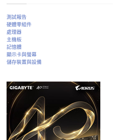
測試報告
硬體零組件
處理器
主機板
記憶體
顯示卡與螢幕
儲存裝置與設備