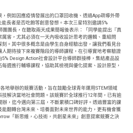
，例如因應疫情發展出的口罩回收機、透過App疏導外帶
失能長者是否吃飽等創意發想。本次三星特別邀請5%
導課程導師團團長，在聽取兩天成果簡報後表示：「同學能提出『真
常厲害，尤其必須在一天內吸收設計思考的邏輯、重組問
深刻。其中很多概念是由學生自身經驗出發，讓我們看見台
讓人期待接下來複賽階段的導師課程，在引導實地考察驗證
Design Action社會設計平台導師群接棒，集結產品設
伍每週進行輔導課程，協助其檢視與優化提案、設計原型，
長年於全球各地舉辦的競賽活動，旨在鼓勵全球青年運用STEM領域
科技解決當地社會問題。該競賽於全球推行12年間，已有逾
0年開辦，迄今邁向第三屆，不斷累積口碑好評。透過豐富的課
技能翻轉台灣未來、培養面對未來世界的能力，更有機會獲
omorrow「新思維，心技術，共創星未來」創意提案競賽之決