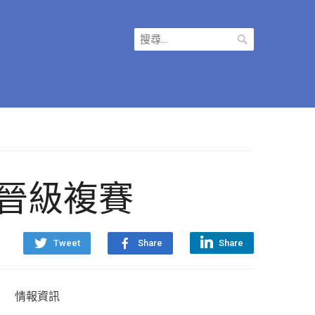
搜
尋
關
鍵
字:
組團隊晉級複賽
Tweet
Share
Share
情報資訊