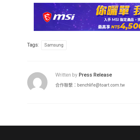
Tags:
Samsung
Written by
Press Release
合作聯繫：
benchlife@toart.com.tw