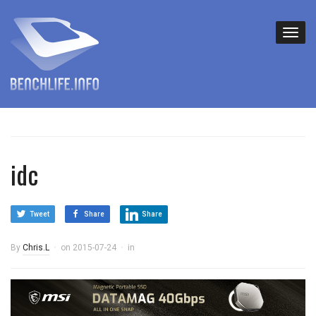
idc
Tweet
Share
Share
By
Chris.L
on
2015-07-24
in