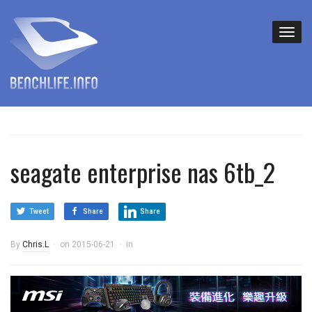
seagate enterprise nas 6tb_2
Tweet
Share
Share
By
Chris.L
on
2015-06-21
in