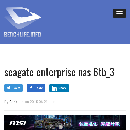
seagate enterprise nas 6tb_3
Tweet
Share
Share
By
Chris.L
on
2015-06-21
in