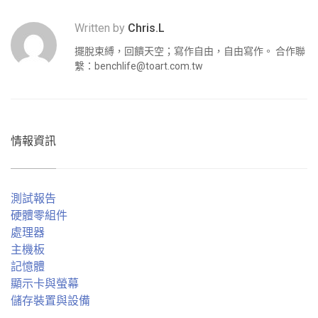
Written by
Chris.L
擺脫束縛，回饋天空；寫作自由，自由寫作。 合作聯
繫：
benchlife@toart.com.tw
情報資訊
測試報告
硬體零組件
處理器
主機板
記憶體
顯示卡與螢幕
儲存裝置與設備