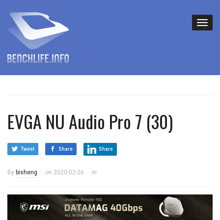
EVGA NU Audio Pro 7 (30)
Tweet
Share
Share
By
bisheng
on
2020-02-26
in