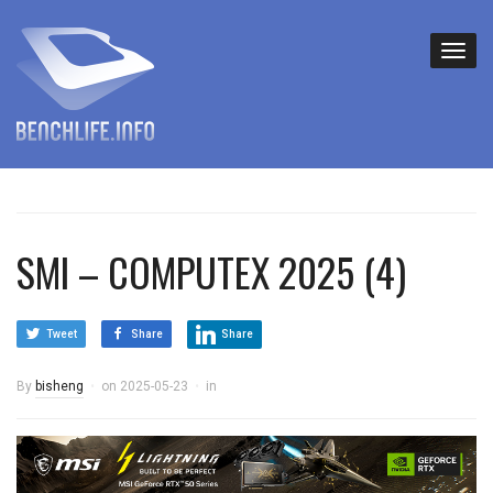
SMI – COMPUTEX 2025 (4)
Tweet
Share
Share
By
bisheng
on
2025-05-23
in