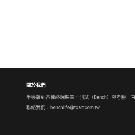
關於我們
半導體到各種終端裝置，測試（Bench）與考驗一
聯絡我們：
benchlife@toart.com.tw