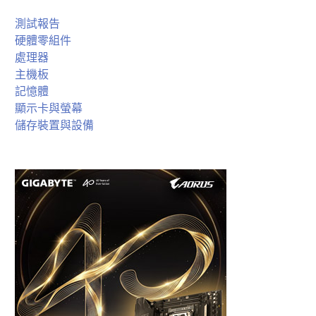
測試報告
硬體零組件
處理器
主機板
記憶體
顯示卡與螢幕
儲存裝置與設備