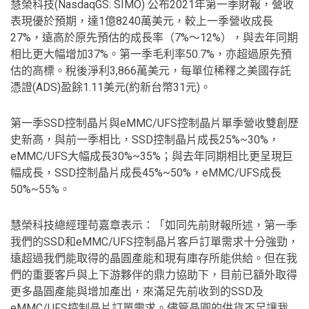
慧榮科技(NasdaqGS: SIMO) 公布2021年第一季財報，營收
表現優於預期，達1億8240萬美元，較上一季營收成長
27%，遠高於原先預估的成長率（7%～12%），與去年同期
相比更大幅增加37%。第一季毛利率50.7%，亦超過原先預
估的高標。稅後淨利3,866萬美元，每單位稀釋之美國存託
憑證(ADS)盈餘1.11美元(約新台幣31元)。
第一季SSD控制晶片與eMMC/UFS控制晶片單季營收雙創歷
史新高，與前一季相比，SSD控制晶片成長25%~30%，
eMMC/UFS大幅成長30%~35%；與去年同期相比更呈現巨
幅成長，SSD控制晶片成長45%~50%，eMMC/UFS成長
50%~55%。
慧榮科技總經理苟嘉章表示：「如同先前財報所述，第一季
我們的SSD和eMMC/UFS控制晶片客戶訂單需求十分強勁，
遠超過我們能取得的晶圓產能和現有庫存所能供給。但在我
們的重要客戶與上下游夥伴的鼎力協助下，目前已額外取得
更多晶圓產能與增加產出，來滿足先前收到的SSD及
eMMC/UFS控制晶片訂單需求。儘管晶圓的供貨不足讓我