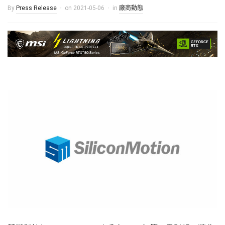
By
Press Release
on
2021-05-06
in
廠商動態