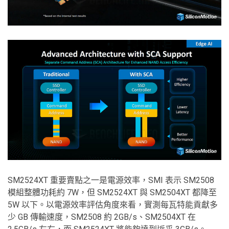
SM2524XT 重要賣點之一是電源效率，SMI 表示 SM2508
模組整體功耗約 7W，但 SM2524XT 與 SM2504XT 都降至
5W 以下。以電源效率評估角度來看，實測每瓦特能貢獻多
少 GB 傳輸速度，SM2508 約 2GB/s、SM2504XT 在