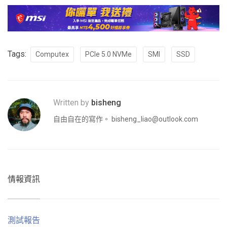
Tags:
Computex
PCIe 5.0 NVMe
SMI
SSD
Written by
bisheng
自由自在的寫作。
bisheng_liao@outlook.com
情報資訊
測試報告