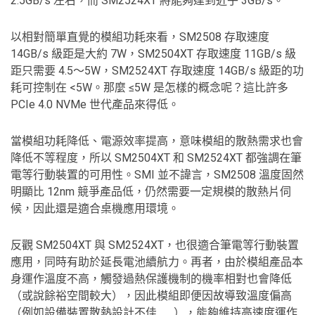
2.5GB/s 左右，而 SM2524XT 將能夠達到近乎 3GB/s。
以相對簡單直覺的模組功耗來看，SM2508 存取速度
14GB/s 級距是大約 7W，SM2504XT 存取速度 11GB/s 級
距只需要 4.5～5W，SM2524XT 存取速度 14GB/s 級距的功
耗可控制在 <5W。那麼 ≤5W 是怎樣的概念呢？這比許多
PCIe 4.0 NVMe 世代產品來得低。
當模組功耗降低、電源效率提高，意味模組的散熱需求也會
降低不等程度，所以 SM2504XT 和 SM2524XT 都強調在筆
電等行動裝置的可用性。SMI 並不諱言，SM2508 溫度固然
明顯比 12nm 競爭產品低，仍然需要一定規模的散熱片伺
候，因此還是適合桌機應用環境。
反觀 SM2504XT 與 SM2524XT，也很適合筆電等行動裝置
應用，同時有助於延長電池續航力。再者，由於模組產品本
身運作溫度不高，觸發過熱保護機制的機率相對也會降低
（或說餘裕空間較大），因此模組即便因故導致溫度偏高
（例如設備裝置散熱設計不佳… …），能夠維持高速度運作