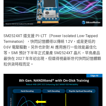
SM2524XT 還支援 PI-LTT（Power Isolated Low-Tapped
Termination），快閃記憶體得以傳統 1.2V，或是更低的
0.6V 電壓驅動，另外也針對 AI 應用進行一些效能最佳化
等。SMI 預計下半年正式量產 SM2524XT 晶片，早鳥產品
最快在 2027 年年初出現，但還得視最新世代快閃記憶體顆
粒供貨時程而定。