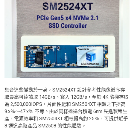
集合這些變動於一身，SM2524XT 設計參考性能像循序存
取最高可達讀取 14GB/s、寫入 12GB/s，至於 4K 隨機存取
為 2,500,000IOPS，片面性能和 SM2504XT 相較之下提高
9.x％～47.x％ 不等。由於同樣透過台積電 6nm 先進製程生
產，電源效率和 SM2504XT 相較提高約 25％，可提供近乎
8 通道高階產品 SM2508 的性能體驗。