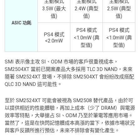
主動模式
主動模式
主動模式
3.5W (最大
2.4W (典型
2.5W (典型
值)
值)
值)
ASIC 功耗
PS4 模式
PS4 模式
PS4 模式
<1.0mW (典
<1.0mW (典
<2.0mW
型值)
型值)
SMI 表示像主攻 SI、ODM 市場的客戶很重視成本，
SM2504XT 當前已開案產品大多採用 TLC 3D NAND，未來
隨著 SM2524XT 登場，不排除 SM2504XT 會紛紛改成搭配
QLC 3D NAND 這可能性。
至於 SM2524XT 可能會被視為 SM2508 替代產品，由於可
以提供相近的性能體驗，再加上成本（少了 DRAM）與電源
效率等特點，大舉搶占 SI、ODM 乃至於筆電等應用市場。
當然了，這是在快閃記憶體成本高漲的當下，依據市場狀況
與客戶反饋所進行預估，未來不排除會有變化產生。