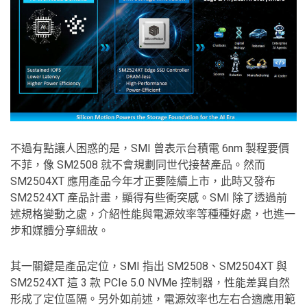
不過有點讓人困惑的是，SMI 曾表示台積電 6nm 製程要價
不菲，像 SM2508 就不會規劃同世代接替產品。然而
SM2504XT 應用產品今年才正要陸續上市，此時又發布
SM2524XT 產品計畫，顯得有些衝突感。SMI 除了透過前
述規格變動之處，介紹性能與電源效率等種種好處，也進一
步和媒體分享細故。
其一關鍵是產品定位，SMI 指出 SM2508、SM2504XT 與
SM2524XT 這 3 款 PCIe 5.0 NVMe 控制器，性能差異自然
形成了定位區隔。另外如前述，電源效率也左右合適應用範