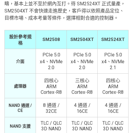
疇，基本上並不至於網內互打。待 SM2524XT 正式量產，
SM2504XT 不會快速走進歷史，客戶得以依照產品定位、
目標市場、成本考量等條件，選擇相對合適的控制器。
設計參考規
SM2508
SM2504XT
SM2524XT
格
PCIe 5.0
PCIe 5.0
PCIe 5.0
x4、NVMe
x4、NVMe
x4、NVMe
介面
2.0
2.0
2.1
四核心
三核心
四核心
處理器
ARM
ARM
ARM
Cortex-R8
Cortex-R8
Cortex-R8
8 通道 /
4 通道 /
4 通道 /
NAND 通道 /
CE
32CE
16CE
16CE
TLC / QLC
TLC / QLC
TLC / QLC
NAND 支援
3D NAND
3D NAND
3D NAND