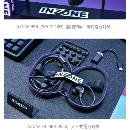
INZONE H9 II（WH-G910N）無線降噪耳罩式電競耳機。
INZONE E9（IER-G900）入耳式電競耳機。