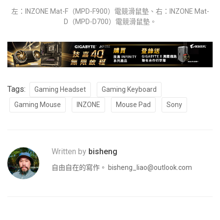
左：INZONE Mat-F（MPD-F900）電競滑鼠墊、右：INZONE Mat-
D（MPD-D700）電競滑鼠墊。
Tags:
Gaming Headset
Gaming Keyboard
Gaming Mouse
INZONE
Mouse Pad
Sony
Written by
bisheng
自由自在的寫作。
bisheng_liao@outlook.com