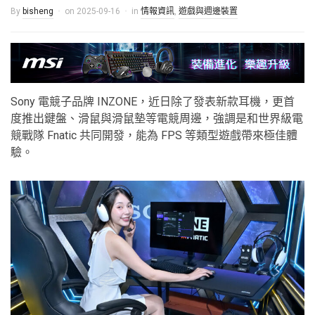
By
bisheng
on
2025-09-16
in
情報資訊
,
遊戲與週邊裝置
Sony 電競子品牌 INZONE，近日除了發表新款耳機，更首
度推出鍵盤、滑鼠與滑鼠墊等電競周邊，強調是和世界級電
競戰隊 Fnatic 共同開發，能為 FPS 等類型遊戲帶來極佳體
驗。