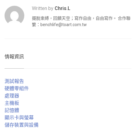
Written by
Chris.L
擺脫束縛，回饋天空；寫作自由，自由寫作。 合作聯
繫：
benchlife@toart.com.tw
情報資訊
測試報告
硬體零組件
處理器
主機板
記憶體
顯示卡與螢幕
儲存裝置與設備