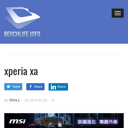
xperia xa
Tweet
Share
Share
By
Chris.L
on
2016-02-22
in