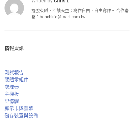
Written by
Chris.L
擺脫束縛，回饋天空；寫作自由，自由寫作。 合作聯
繫：
benchlife@toart.com.tw
情報資訊
測試報告
硬體零組件
處理器
主機板
記憶體
顯示卡與螢幕
儲存裝置與設備