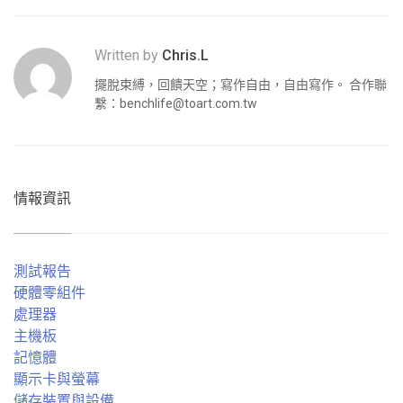
Written by
Chris.L
擺脫束縛，回饋天空；寫作自由，自由寫作。 合作聯
繫：
benchlife@toart.com.tw
情報資訊
測試報告
硬體零組件
處理器
主機板
記憶體
顯示卡與螢幕
儲存裝置與設備