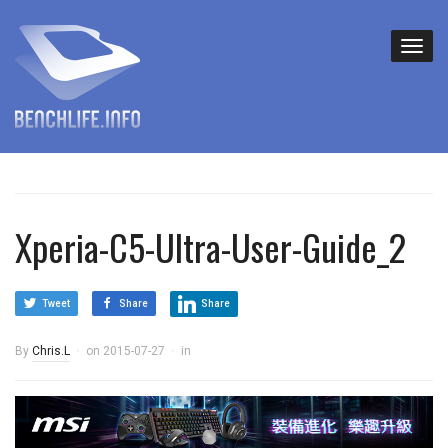
Xperia-C5-Ultra-User-Guide_2
Tweet
Share
Share
By
Chris.L
on
2015-07-27
in