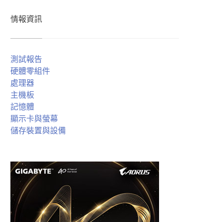
情報資訊
測試報告
硬體零組件
處理器
主機板
記憶體
顯示卡與螢幕
儲存裝置與設備