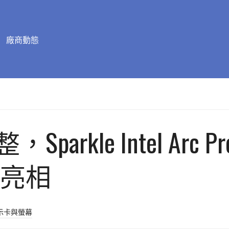
廠商動態
rkle Intel Arc 
6 亮相
示卡與螢幕