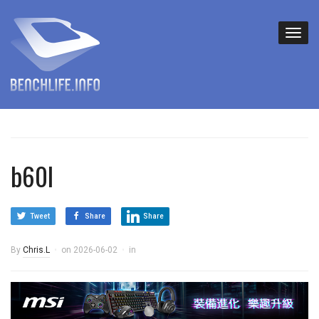
b60l
Tweet
Share
Share
By
Chris.L
on
2026-06-02
in