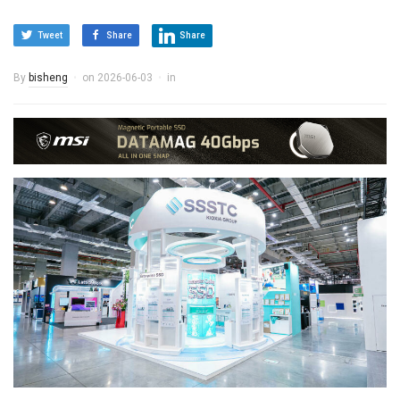
Tweet
Share
Share
By
bisheng
on
2026-06-03
in