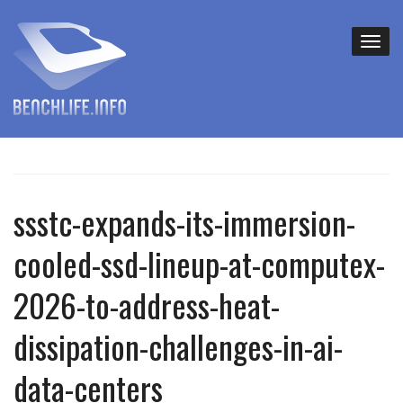
ssstc-expands-its-immersion-
cooled-ssd-lineup-at-computex-
2026-to-address-heat-
dissipation-challenges-in-ai-
data-centers