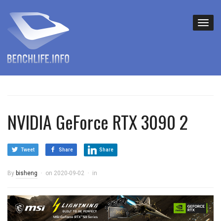
NVIDIA GeForce RTX 3090 2
Tweet
Share
Share
By
bisheng
on
2020-09-02
in