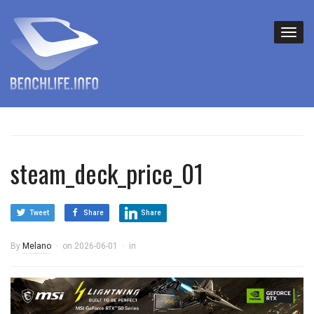
steam_deck_price_01
Tweet
Share
Share
By
Melano
on
2026-06-01
in