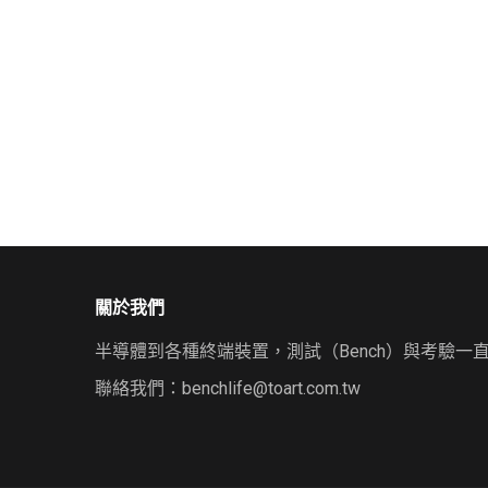
關於我們
半導體到各種終端裝置，測試（Bench）與考驗一
聯絡我們：
benchlife@toart.com.tw