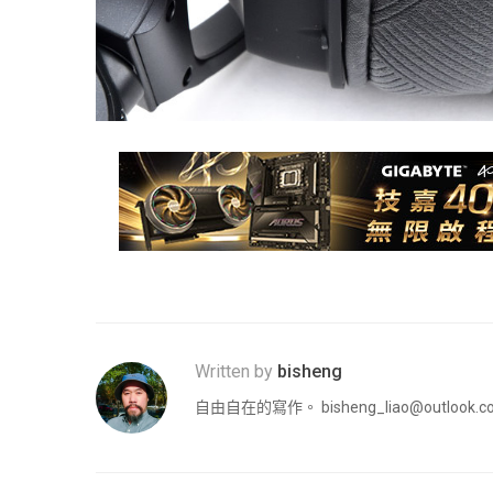
Written by
bisheng
自由自在的寫作。
bisheng_liao@outlook.