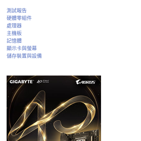
測試報告
硬體零組件
處理器
主機板
記憶體
顯示卡與螢幕
儲存裝置與設備