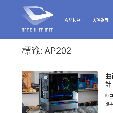
消息情報
測試報告
標籤:
AP202
曲
計，
By
Ch
期待