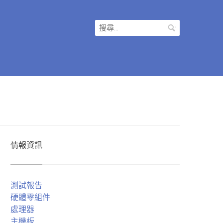
搜
尋
關
鍵
字:
情報資訊
測試報告
硬體零組件
處理器
主機板