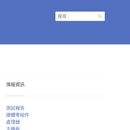
搜
尋
關
鍵
字:
情報資訊
測試報告
硬體零組件
處理器
主機板