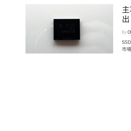
主
出 
By
Ch
SS
市