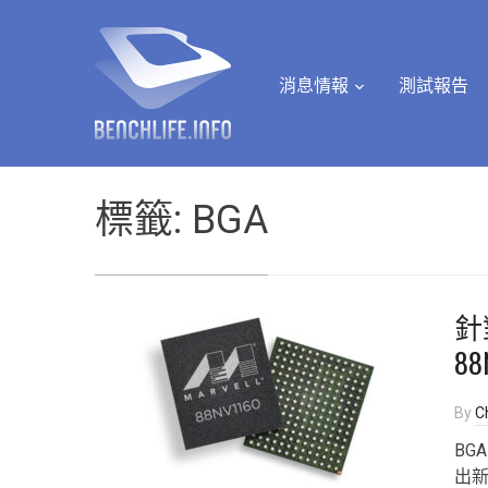
消息情報
測試報告
標籤:
BGA
針對
88
By
Ch
BG
出