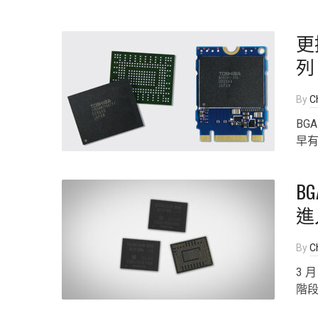
更換
列
By
Ch
BG
早
BG
進
By
Ch
3 
階