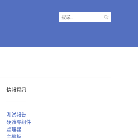
搜
尋
關
鍵
字:
情報資訊
測試報告
硬體零組件
處理器
主機板