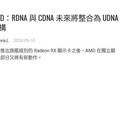
MD：RDNA 與 CDNA 未來將整合為 UDNA
構
ris.L
2024-09-10
推出旗艦級別的 Radeon RX 顯示卡之後，AMD 在獨立顯
卡部分又將有新動作。