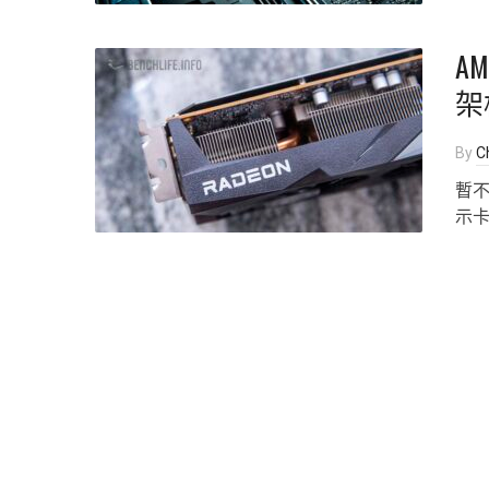
A
架
By
Ch
暫不
示