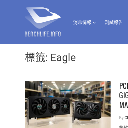
消息情報
測試報告
標籤:
Eagle
PC
GI
M
By
Ch
終