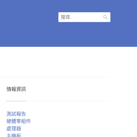
搜
尋
關
鍵
字:
情報資訊
測試報告
硬體零組件
處理器
主機板