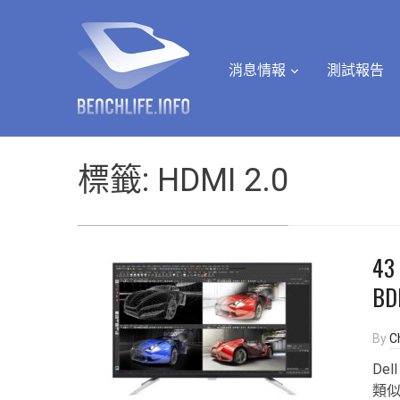
消息情報
測試報告
標籤:
HDMI 2.0
43
B
By
Ch
De
類