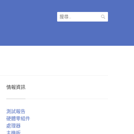
搜
尋
關
鍵
字:
情報資訊
測試報告
硬體零組件
處理器
主機板