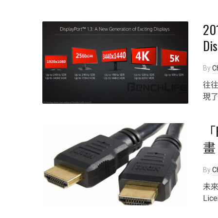
2
Di
By
Ch
往往
現
「P
畫
By
Ch
未來
Lic