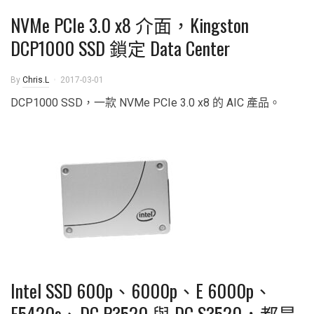
NVMe PCIe 3.0 x8 介面，Kingston
DCP1000 SSD 鎖定 Data Center
By
Chris.L
2017-03-01
DCP1000 SSD，一款 NVMe PCIe 3.0 x8 的 AIC 產品。
Intel SSD 600p、6000p、E 6000p、
E5420s、DC P3520 與 DC S3520，都是