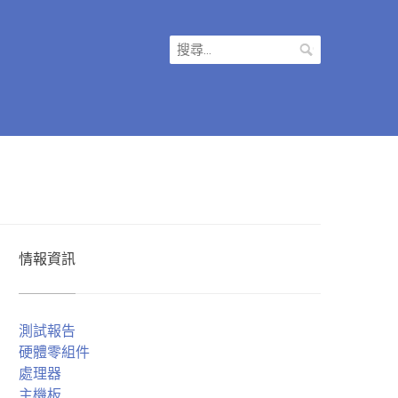
搜
尋
關
鍵
字:
情報資訊
測試報告
硬體零組件
處理器
主機板