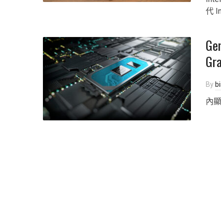
代 In
Ge
Gr
By
b
內顯