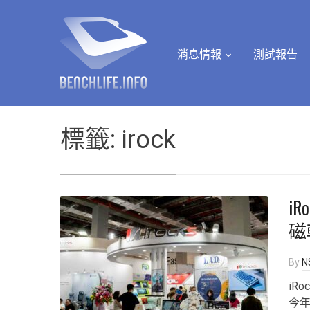
消息情報
測試報告
標籤:
irock
i
磁
By
N
iR
今