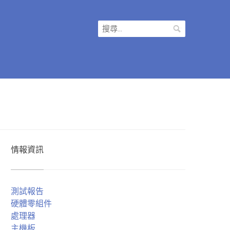
搜
尋
關
鍵
字:
情報資訊
測試報告
硬體零組件
處理器
主機板