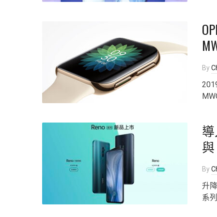
OP
MW
By
Ch
20
MWC
導
與
By
Ch
升降
系