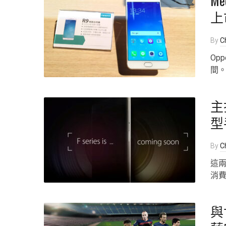
Me
上
By
Ch
Op
間
主
型
By
Ch
這兩
消
與