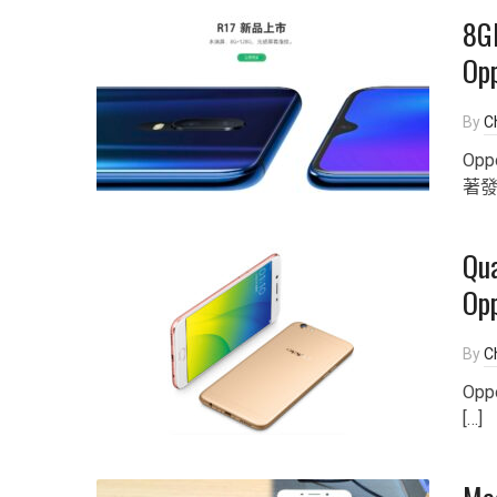
8
Op
By
Ch
Op
著
Qu
Op
By
Ch
Opp
[…]