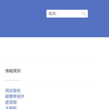
搜
尋
關
鍵
字:
情報資訊
測試報告
硬體零組件
處理器
主機板