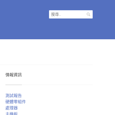
搜
尋
關
鍵
字:
情報資訊
測試報告
硬體零組件
處理器
主機板