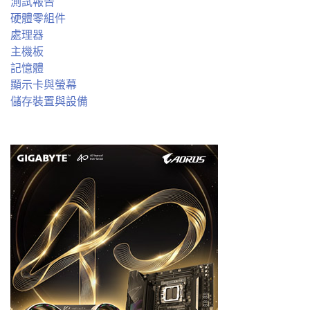
測試報告
硬體零組件
處理器
主機板
記憶體
顯示卡與螢幕
儲存裝置與設備