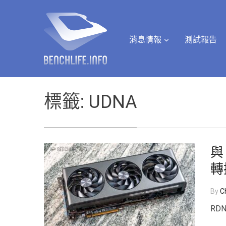
消息情報
測試報告
標籤:
UDNA
與 
轉
By
Ch
RD