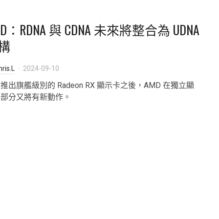
MD：RDNA 與 CDNA 未來將整合為 UDNA
構
ris.L
2024-09-10
推出旗艦級別的 Radeon RX 顯示卡之後，AMD 在獨立顯
卡部分又將有新動作。