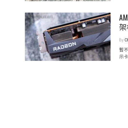
A
架
By
Ch
暫不
示