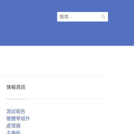
搜
尋
關
鍵
字:
情報資訊
測試報告
硬體零組件
處理器
主機板