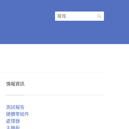
搜
尋
關
鍵
字:
情報資訊
測試報告
硬體零組件
處理器
主機板