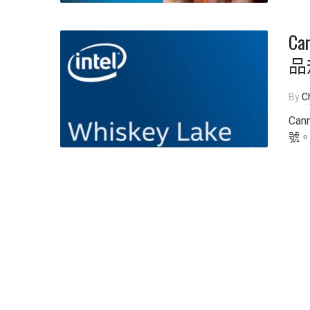
Ca
品
By
Ch
Ca
號