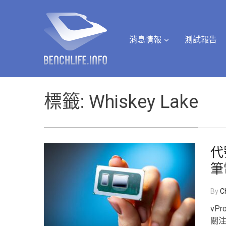
消息情報
測試報告
標籤:
Whiskey Lake
代號
筆
By
Ch
vP
關