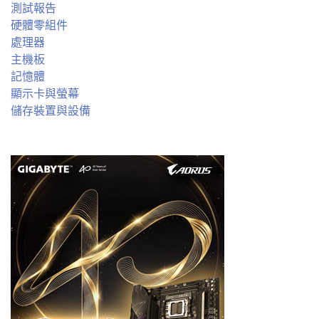
測試報告
硬體零組件
處理器
主機板
記憶體
顯示卡與螢幕
儲存裝置與設備