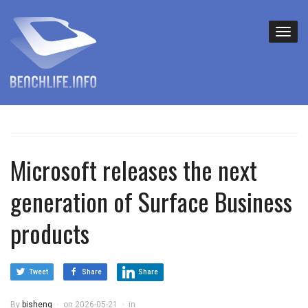
Microsoft releases the next
generation of Surface Business
products
Tweet
Share
Share
By
bisheng
on
2026-05-21
in