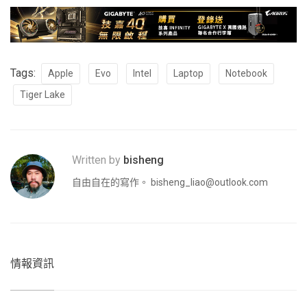
Tags:
Apple
Evo
Intel
Laptop
Notebook
Tiger Lake
Written by
bisheng
自由自在的寫作。
bisheng_liao@outlook.com
情報資訊