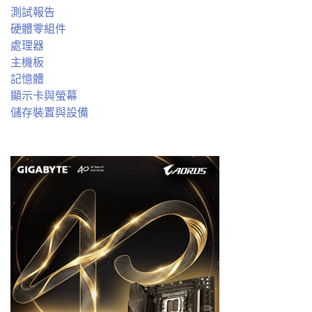
測試報告
硬體零組件
處理器
主機板
記憶體
顯示卡與螢幕
儲存裝置與設備