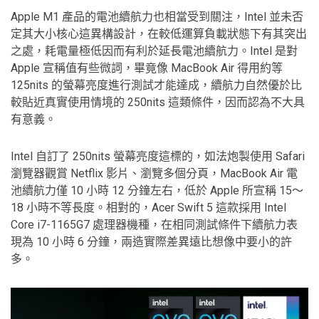
Apple M1 產品的電池續航力也相當受到關注，Intel 並未否
定其大小核心這異構設計，在較低運算負載狀態下有其突出
之處，耗電量極低因而有利於延長電池續航力。Intel 是對
Apple 宣稱值有些微詞，畢竟像 MacBook Air 得用約等
125nits 的螢幕亮度進行測試才能達成，續航力自然優於比
較貼近真實使用情境的 250nits 這類條件，因而認為不大具
有意義。
Intel 自訂了 250nits 螢幕亮度這標的，如法炮製使用 Safari
瀏覽器觀賞 Netflix 影片、瀏覽多個分頁，MacBook Air 電
池續航力僅 10 小時 12 分鐘左右，低於 Apple 所宣稱 15～
18 小時不等長度。相對的，Acer Swift 5 這款採用 Intel
Core i7-1165G7 處理器機種，在相同測試條件下續航力表
現為 10 小時 6 分鐘，兩造實際差異遠比想像中要小的許
多。