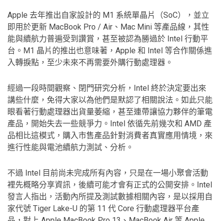
Apple 去年推出自家設計的 M1 系統單晶片（SoC），並立
即用於更新 MacBook Pro / Air、Mac Mini 等產品線，其性
能與續航力普遍受到讚賞，甚至被認為勝過於 Intel 行動平
台。M1 晶片的推出也意味著，Apple 和 Intel 等合作關係進
入轉捩點，至少未來不再需要外購行動處理器。
經過一段時間觀察、閉門研究分析，Intel 終於決定要出來
講些什麼，免得大家以為他們是默認了相關說法。如此只能
眼看著行動處理器出貨量萎縮，甚至連帶讓協力夥伴的筆電
產品，開始失去一些競爭力。Intel 依循先前幾次和 AMD 產
品相比這模式，購入市售產品針對消費者真實應用情境，來
進行性能與電池續航力測試、分析。
不過 Intel 目前尚未完成所有內容，只是在一場小聚會活動
裡先概略分享資訊，後續可能才會有正式的公開安排。Intel
發言人指出，活動內所提及測試數據相關內容，是以採用自
家代號 Tiger Lake-U 的第 11 代 Core 行動處理器平台產
品，對上 Apple MacBook Pro 13、MacBook Air 等 Apple