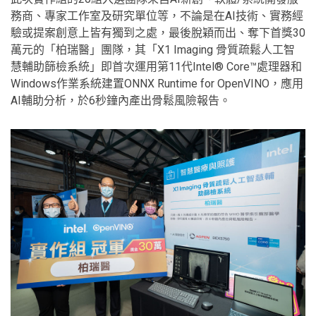
務商、專家工作室及研究單位等，不論是在AI技術、實務經
驗或提案創意上皆有獨到之處，最後脫穎而出、奪下首獎30
萬元的「柏瑞醫」團隊，其「X1 Imaging 骨質疏鬆人工智
慧輔助篩檢系統」即首次運用第11代Intel® Core™處理器和
Windows作業系統建置ONNX Runtime for OpenVINO，應用
AI輔助分析，於6秒鐘內產出骨鬆風險報告。