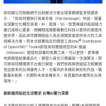
英特爾公司物聯網平台和解決方案全球業務總監李佩霙表
示：「如英特爾執行長基辛格（Pat Gelsinger）所說，隨著
全球數位化轉型浪潮，AI、雲端、5G、智慧邊緣四股超級力
量已成核心要素，相輔相成推動著數位科技以更快的速度改
變世界，因此英特爾積極投入為全球開發者提供多元的工具
®
與解決方案。而本次競賽指定的開發工具Intel
Distribution
of OpenVINO™ Toolkit即是英特爾通用型的AI 推論
（Inference）開發和部署的免費工具，可以更快、更準確
地將開發結果產品化，開發人員也只需編寫一次演算法，即
可跨英特爾運算平台進行開發。我們很高興透過這次競賽遇
見這麼多的台灣優秀人才，也看到許多精彩美好的作品，驅
動著AI創新，也期盼未來各種多元、有意義的AI應用在台灣
落地！」
創新應用貼近生活需求
台灣
AI
實力深厚
此次實作組的20組入選團隊來自AI新創、軟體/系統開發服