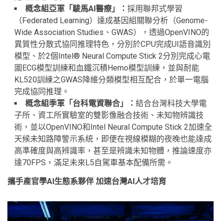
概念組亞軍「駿馬
AI
醫療」
：
採用聯邦式學習
（Federated Learning）達成基因組關聯分析（Genome-
Wide Association Studies、GWAS），透過OpenVINO的
異質性分散式協同推理特色，分別於CPU完成UI語音識別
模型、於2個Intel® Neural Compute Stick 2分別完成心電
圖ECG模型訓練和血鐵沉積Hemo模型訓練，並與耐能
KL520訓練之GWAS降維分類模型相互配合，於單一電腦
完成協同推理。
概念組季軍「台科電資聯合」
：
結合台灣科技大學電
子所、資工所實驗室的雙影像融合技術、未知物辨識技
術，並以OpenVINO和Intel Neural Compute Stick 2加速全
天候未知路障警示系統，即便在視線模糊的夜晚也能達成
高準確度與高辨識率，甚至是辨識未知物體，推論速度亦
達70FPS，滿足未來L5自駕車基本配備所需。
攜手產官學
AI
生態系夥伴
加速台灣
AI
人才培育