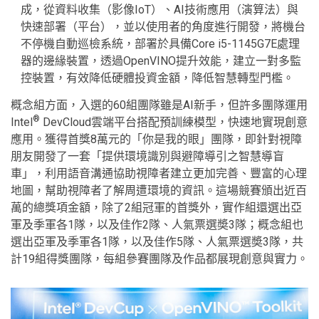
成，從資料收集（影像IoT）、AI技術應用（演算法）與
快速部署（平台），並以使用者的角度進行開發，將機台
不停機自動巡檢系統，部署於具備Core i5-1145G7E處理
器的邊緣裝置，透過OpenVINO提升效能，建立一對多監
控裝置，有效降低硬體投資金額，降低智慧轉型門檻。
概念組方面，入選的60組團隊雖是AI新手，但許多團隊運用
®
Intel
DevCloud雲端平台搭配預訓練模型，快速地實現創意
應用。獲得首獎8萬元的「你是我的眼」團隊，即針對視障
朋友開發了一套「提供環境識別與避障導引之智慧導盲
車」，利用語音溝通協助視障者建立更加完善、豐富的心理
地圖，幫助視障者了解周遭環境的資訊。這場競賽頒出近百
萬的總獎項金額，除了2組冠軍的首獎外，實作組還選出亞
軍及季軍各1隊，以及佳作2隊、人氣票選奬3隊；概念組也
選出亞軍及季軍各1隊，以及佳作5隊、人氣票選奬3隊，共
計19組得獎團隊，每組參賽團隊及作品都展現創意與實力。