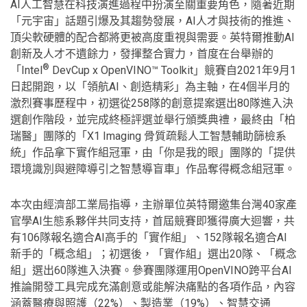
AI人工智慧在科技演進過程中扮演至關重要角色，隨著近期
「元宇宙」話題引爆及其趨勢發展，AI人才與技術的推進、
頂尖軟硬體的配合都將更被高度重視與需要。英特爾推動AI
創新及人才不遺餘力，發揮整合實力，首度在台舉辦的
®
「Intel
DevCup x OpenVINO™ Toolkit」競賽自2021年9月1
日起開跑，以「領航AI、創造精彩」為主軸，在4個半月的
激烈賽事歷程中，初選從258隊的創意提案選出80隊進入決
選創作階段，並完成終極評選並舉行頒獎典禮，最終由「柏
瑞醫」團隊的「X1 Imaging 骨質疏鬆人工智慧輔助篩檢系
統」作品拿下實作組冠軍，由「你是我的眼」團隊的「提供
環境識別與避障導引之智慧導盲車」作品奪得概念組冠軍。
本次由經濟部工業局指導，主辦單位英特爾邀集台灣40家產
官學AI生態系夥伴共同支持，首屆競賽即獲得廣大迴響，共
有106隊報名適合AI高手的「實作組」、152隊報名適合AI
新手的「概念組」；初選後，「實作組」選出20隊、「概念
組」選出60隊進入決賽。參賽團隊運用OpenVINO跨平台AI
推論開發工具完成充滿創意或能解決痛點的各項作品，內容
涵蓋醫療與照護（22%）、製造業（19%）、智慧交通