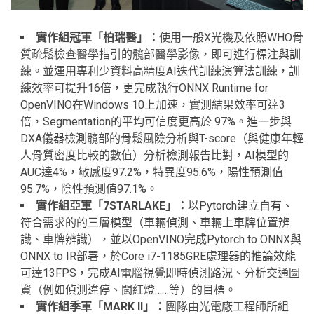
實作組冠軍「柏瑞醫」
：
使用一般X光機及依照WHO骨
質疏鬆檢查醫學指引的髖部醫學影像，即可進行標注與訓
練。並運用專利少資料高精度AI迭代訓練演算法訓練，訓
練效率可提升16倍，更完成執行ONNX Runtime for
OpenVINO在Windows 10上加速，實測結果效率可達3
倍，Segmentation的平均可信度更高於 97%。進一步與
DXA儀器檢測髖部的骨鬆風險分析與T-score（與健康年輕
人骨質密度比較的數值）分析檢測報告比對，AI模型的
AUC達4%，敏感度97.2%，特異度95.6%，陽性預測值
95.7%，陰性預測值97.1%。
實作組亞軍「
7STARLAKE
」
：
以Pytorch建立自有、
符合需求的的三層模型（車輛偵測、車輛上車牌位置辨
識、車牌辨識），並以OpenVINO完成Pytorch to ONNX與
ONNX to IR部署，於Core i7-1185GRE處理器的推論效能
可達13FPS，完成AI電腦視覺即時偵測路況、分析交通圖
資（例如偵測違停、闖紅燈……等）的目標。
實作組季軍「
MARK II
」
：
團隊由光電廠工程師所組