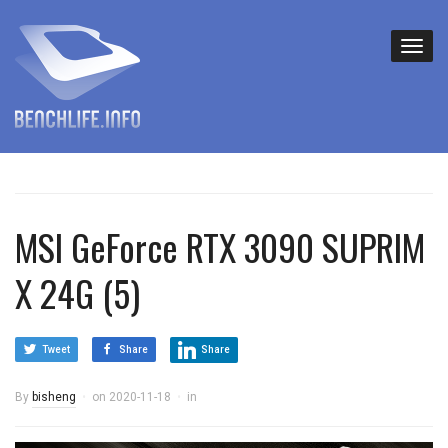
MSI GeForce RTX 3090 SUPRIM
X 24G (5)
Tweet
Share
Share
By
bisheng
on
2020-11-18
in