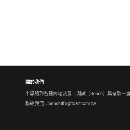
關於我們
半導體到各種終端裝置，測試（Bench）與考驗一
聯絡我們：
benchlife@toart.com.tw