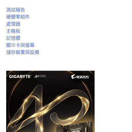
測試報告
硬體零組件
處理器
主機板
記憶體
顯示卡與螢幕
儲存裝置與設備