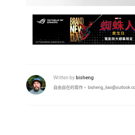
Written by
bisheng
自由自在的寫作。
bisheng_liao@outlook.