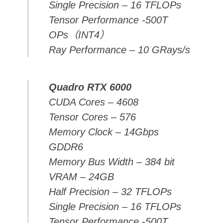
Single Precision – 16 TFLOPs
Tensor Performance -500T
OPs（INT4）
Ray Performance – 10 GRays/s
Quadro RTX 6000
CUDA Cores – 4608
Tensor Cores – 576
Memory Clock – 14Gbps
GDDR6
Memory Bus Width – 384 bit
VRAM – 24GB
Half Precision – 32 TFLOPs
Single Precision – 16 TFLOPs
Tensor Performance -500T