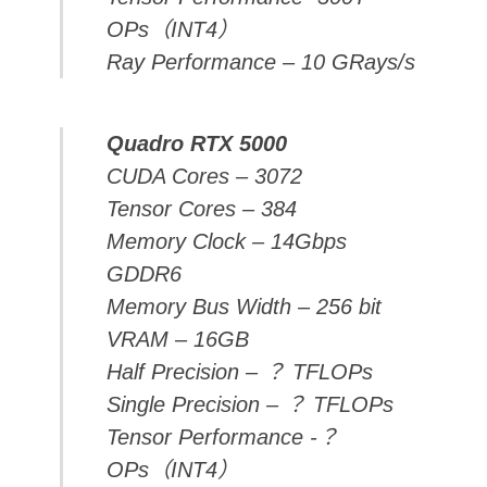
OPs（INT4）
Ray Performance – 10 GRays/s
Quadro RTX 5000
CUDA Cores – 3072
Tensor Cores – 384
Memory Clock – 14Gbps
GDDR6
Memory Bus Width – 256 bit
VRAM – 16GB
Half Precision – ？ TFLOPs
Single Precision – ？ TFLOPs
Tensor Performance -？
OPs（INT4）