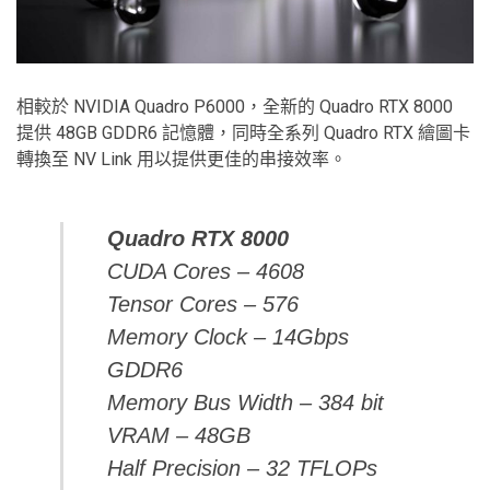
相較於 NVIDIA Quadro P6000，全新的 Quadro RTX 8000
提供 48GB GDDR6 記憶體，同時全系列 Quadro RTX 繪圖卡
轉換至 NV Link 用以提供更佳的串接效率。
Quadro RTX 8000
CUDA Cores – 4608
Tensor Cores – 576
Memory Clock – 14Gbps
GDDR6
Memory Bus Width – 384 bit
VRAM – 48GB
Half Precision – 32 TFLOPs