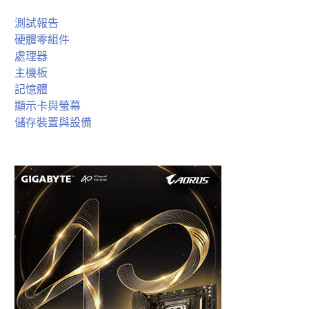
測試報告
硬體零組件
處理器
主機板
記憶體
顯示卡與螢幕
儲存裝置與設備