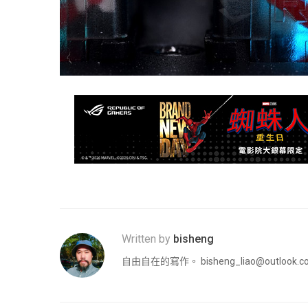
Written by
bisheng
自由自在的寫作。
bisheng_liao@outlook.