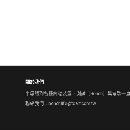
關於我們
半導體到各種終端裝置，測試（Bench）與考驗一
聯絡我們：
benchlife@toart.com.tw