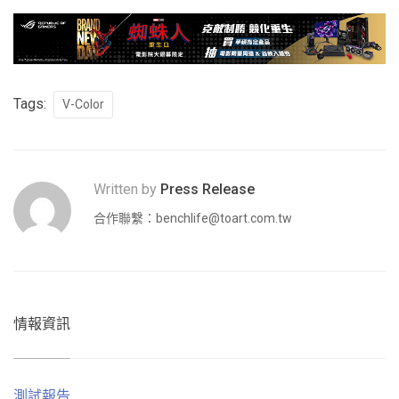
Tags:
V-Color
Written by
Press Release
合作聯繫：
benchlife@toart.com.tw
情報資訊
測試報告