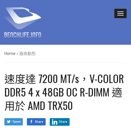
Home
»
廠商動態
速度達 7200 MT/s，V-COLOR
DDR5 4 x 48GB OC R-DIMM 適
用於 AMD TRX50
Tweet
Share
Share