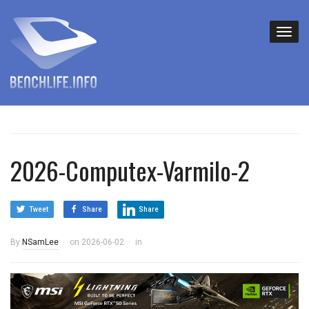
2026-Computex-Varmilo-2
Tweet
Share
Share
By
NSamLee
on
2026-06-02
in