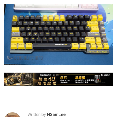
Written by
NSamLee