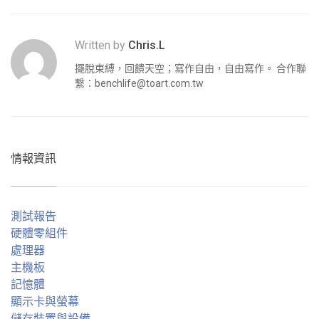
Written by
Chris.L
擺脫束縛，回饋天空；寫作自由，自由寫作。 合作聯
繫：
benchlife@toart.com.tw
情報資訊
測試報告
硬體零組件
處理器
主機板
記憶體
顯示卡與螢幕
儲存裝置與設備