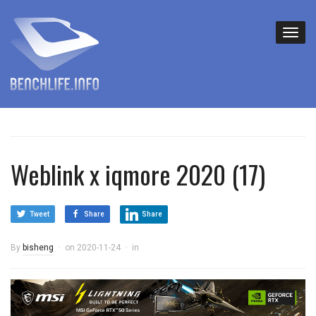
Weblink x iqmore 2020 (17)
Tweet
Share
Share
By
bisheng
on
2020-11-24
in