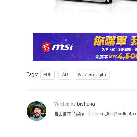
Tags:
HDD
WD
Western Digital
Written by
bisheng
自由自在的寫作。
bisheng_liao@outlook.