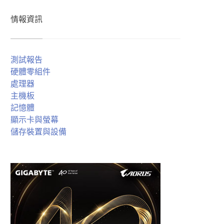
情報資訊
測試報告
硬體零組件
處理器
主機板
記憶體
顯示卡與螢幕
儲存裝置與設備