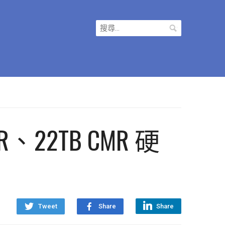
搜
尋
關
鍵
字:
MR、22TB CMR 硬
Tweet
Share
Share