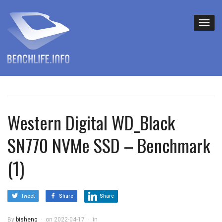
Western Digital WD_Black
SN770 NVMe SSD – Benchmark
(1)
Tweet
Share
Share
By
bisheng
on
2022-04-17
in