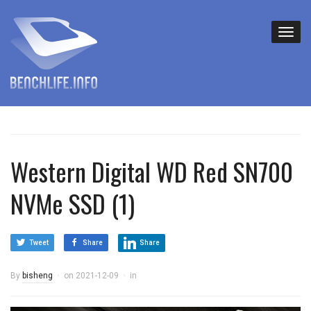
Western Digital WD Red SN700
NVMe SSD (1)
Tweet
Share
Share
By
bisheng
on
2021-12-09
in